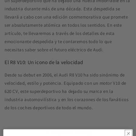
un superdeportivo que ha dejado una huella imborrable en la
industria durante más de una década. Esta despedida se
llevará a cabo con una edición conmemorativa que promete
ser absolutamente atómica en todos los sentidos. En este
artículo, te llevaremos a través de los detalles de esta
emocionante despedida y te contaremos todo lo que
necesitas saber sobre el futuro eléctrico de Audi.
El R8 V10: Un icono de la velocidad
Desde su debut en 2006, el Audi R8 V10 ha sido sinónimo de
velocidad, estilo y potencia. Equipado con un motor V10 de
620 CV, este superdeportivo ha dejado su marca en la
industria automovilística y en los corazones de los fanáticos
de los coches deportivos de todo el mundo.
Regresar al blog