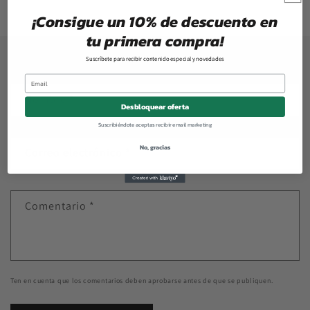
¡Consigue un 10% de descuento en
tu primera compra!
Suscríbete para recibir contenido especial y novedades
Deja un comentario
Nombre
*
Desbloquear oferta
Suscribiéndote aceptas recibir email marketing
No, gracias
Correo electrónico
*
Comentario
*
Ten en cuenta que los comentarios deben aprobarse antes de que se publiquen.