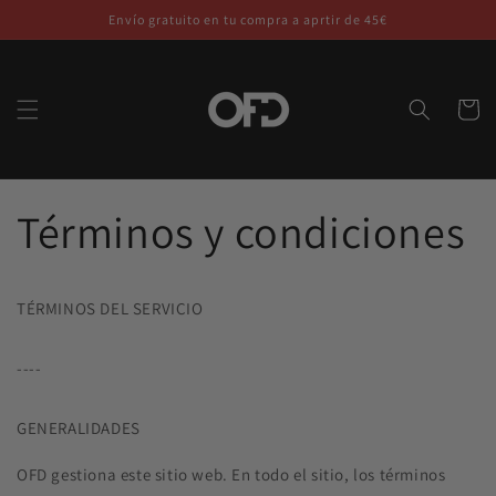
Ir
Envío gratuito en tu compra a aprtir de 45€
directamente
al contenido
Carrito
Términos y condiciones
TÉRMINOS DEL SERVICIO
----
GENERALIDADES
OFD gestiona este sitio web. En todo el sitio, los términos