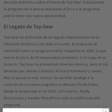
decisión definitiva sobre el futuro de Top Gear. Esto plantea
la pregunta de si este es realmente el fin o si el programa
podría tener una nueva oportunidad.
El Legado de Top Gear
Top Gear ha disfrutado de un legado impresionante en la
televisión británica y en todo el mundo. El programa se
reinventó como un programa estilo magazine en 2002, lo que
marcó el inicio de 33 temporadas completas. A lo largo de su
historia, Top Gear ha presentado diversos elencos, pero el trío
formado por Jeremy Clarkson, Richard Hammond y James
May es quizás el más icónico. Su partida condujo a la
creación de un nuevo programa en Amazon Prime Video.
Desde la temporada 27 en 2019, Chris Harris, Paddy
McGuinness y Freddie Flintoff han sido los anfitriones del
programa.