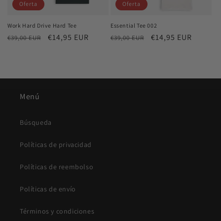
Oferta
Oferta
Work Hard Drive Hard Tee
Essential Tee 002
Precio
Precio
€14,95 EUR
Precio
Precio
€14,95 EUR
€39,00 EUR
€39,00 EUR
habitual
de
habitual
de
oferta
oferta
Menú
Búsqueda
Políticas de privacidad
Políticas de reembolso
Políticas de envío
Términos y condiciones