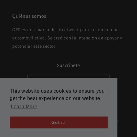
Quiénes somos
OFD es una marca de streetwear para la comunidad
automovilística. Se creó con la intención de apoyar y
potenciar este sector.
Suscríbete
Correo electrónico
This website uses cookies to ensure you
This website uses cookies to ensure you
get the best experience on our website.
get the best experience on our website.
Instagram
TikTok
Learn More
Learn More
© 2026,
OFD
Política de reembolso
Política de privacidad
Got it!
Got it!
Términos del servicio