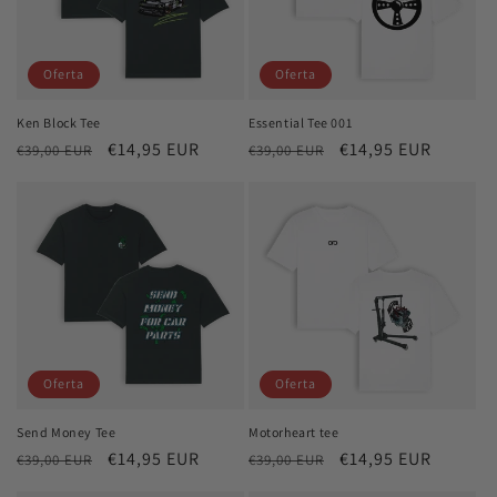
ó
n
Oferta
Oferta
:
Ken Block Tee
Essential Tee 001
Precio
Precio
€14,95 EUR
Precio
Precio
€14,95 EUR
€39,00 EUR
€39,00 EUR
habitual
de
habitual
de
oferta
oferta
Oferta
Oferta
Send Money Tee
Motorheart tee
Precio
Precio
€14,95 EUR
Precio
Precio
€14,95 EUR
€39,00 EUR
€39,00 EUR
habitual
de
habitual
de